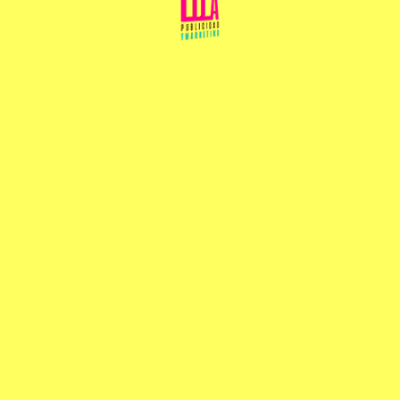
Estructuras corporativas