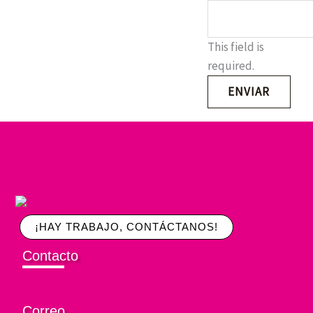
This field is
required.
ENVIAR
15001, Av. P.º de la República 111, Lima 15051
¡HAY TRABAJO, CONTÁCTANOS!
Contacto
+51936729266
+51966445429
Correo