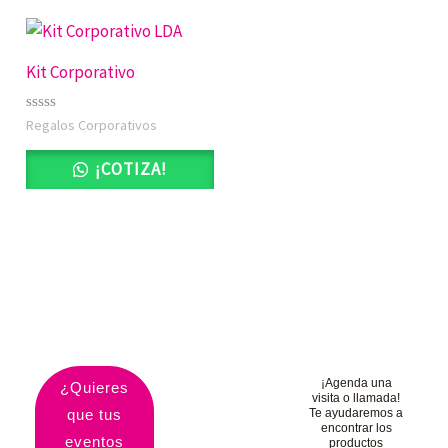
Kit Corporativo
Valorado
Regalos Corporativos
con
0
de
¡COTIZA!
5
¡Agenda una
¿Quieres
visita o llamada!
que tus
Te ayudaremos a
encontrar los
eventos
productos