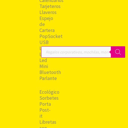
Calendarios
Tarjeteros
Llaveros
Espejo
de
Cartera
PopSocket
USB
Leather
Búsqueda
de
Lámpara
productos
Led
Mini
Bluetooth
Parlante
Ecológico
Sorbetes
Porta
Post-
it
Libretas
con