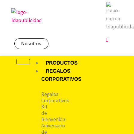
Ir
al
contenido
Nosotros
CATÁLOGO
PRODUCTOS
REGALOS
CORPORATIVOS
Regalos
Corporativos
Kit
de
Bienvenida
Aniversario
de